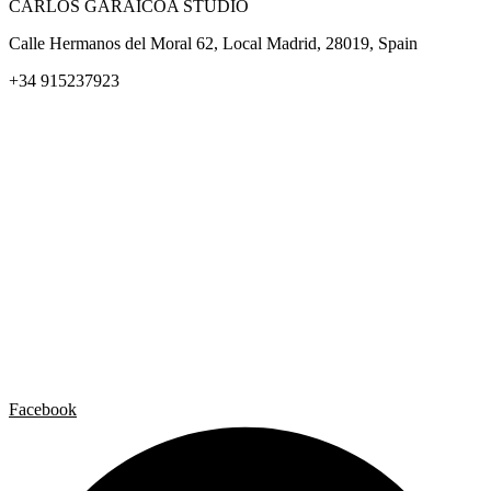
CARLOS GARAICOA STUDIO
Calle Hermanos del Moral 62, Local Madrid, 28019, Spain
+34 915237923
Home
Carlos Garaicoa
Exposiciones individuales
Exposiciones grupales
Noticias y publicaciones
Catálogos
El Estudio
Artista x Artista
Galerías
Contacto
Aviso legal
Política de privacidad
Política de cookies
Facebook