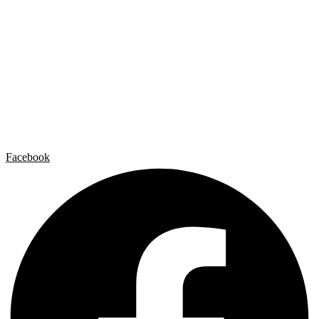
Exposiciones grupales
Noticias y publicaciones
Catálogos
El Estudio
Artista x Artista
Galerías
Contacto
Aviso legal
Política de privacidad
Política de cookies
Facebook