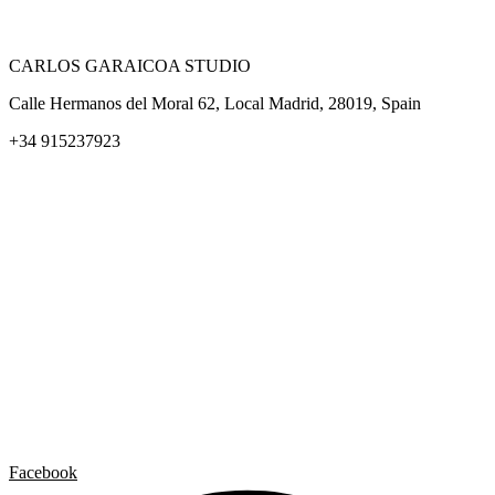
CARLOS GARAICOA STUDIO
Calle Hermanos del Moral 62, Local Madrid, 28019, Spain
+34 915237923
Home
Carlos Garaicoa
Exposiciones individuales
Exposiciones grupales
Noticias y publicaciones
Catálogos
El Estudio
Artista x Artista
Galerías
Contacto
Aviso legal
Política de privacidad
Política de cookies
Facebook