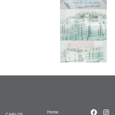
Vista de la instalación
en Fundación Botín,
2014
Foto: Oak-Taylor Smith
Home
CARLOS