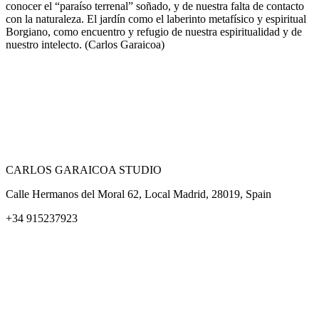
conocer el “paraíso terrenal” soñado, y de nuestra falta de contacto
con la naturaleza. El jardín como el laberinto metafísico y espiritual
Borgiano, como encuentro y refugio de nuestra espiritualidad y de
nuestro intelecto. (Carlos Garaicoa)
CARLOS GARAICOA STUDIO
Calle Hermanos del Moral 62, Local Madrid, 28019, Spain
+34 915237923
Home
Carlos Garaicoa
Exposiciones individuales
Exposiciones grupales
Noticias y publicaciones
Catálogos