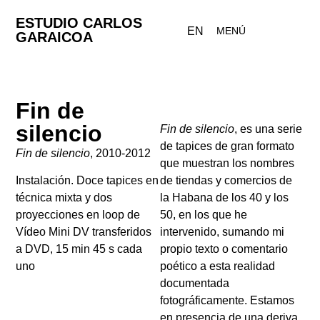
ESTUDIO CARLOS
EN
MENÚ
GARAICOA
Fin de
silencio
Fin de silencio
, es una serie
de tapices de gran formato
Fin de silencio
, 2010-2012
que muestran los nombres
de tiendas y comercios de
Instalación. Doce tapices en
la Habana de los 40 y los
técnica mixta y dos
50, en los que he
proyecciones en loop de
intervenido, sumando mi
Vídeo Mini DV transferidos
propio texto o comentario
a DVD, 15 min 45 s cada
poético a esta realidad
uno
documentada
fotográficamente. Estamos
en presencia de una deriva