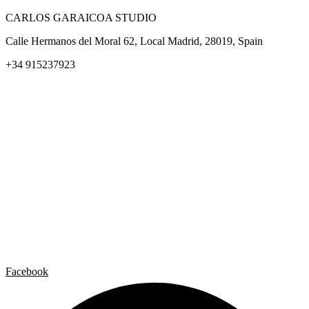
CARLOS GARAICOA STUDIO
Calle Hermanos del Moral 62, Local Madrid, 28019, Spain
+34 915237923
Home
Carlos Garaicoa
Exposiciones individuales
Exposiciones grupales
Noticias y publicaciones
Catálogos
El Estudio
Artista x Artista
Galerías
Contacto
Aviso legal
Política de privacidad
Política de cookies
Facebook