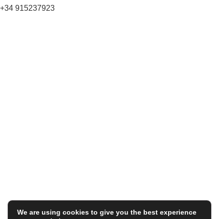
+34 915237923
Home
Carlos Garaicoa
Individual exhibitions
Group exhibitions
News and publications
Catalogs
The Studio
Artist by Artist
Galleries
Contact
Legal Notice
Privacy policy
Cookie Policy
We are using cookies to give you the best experience