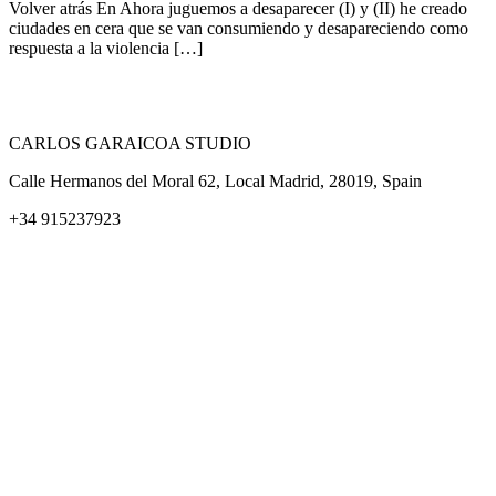
Volver atrás En Ahora juguemos a desaparecer (I) y (II) he creado
ciudades en cera que se van consumiendo y desapareciendo como
respuesta a la violencia […]
CARLOS GARAICOA STUDIO
Calle Hermanos del Moral 62, Local Madrid, 28019, Spain
+34 915237923
Home
Carlos Garaicoa
Exposiciones individuales
Exposiciones grupales
Noticias y publicaciones
Catálogos
El Estudio
Artista x Artista
Galerías
Contacto
Aviso legal
Política de privacidad