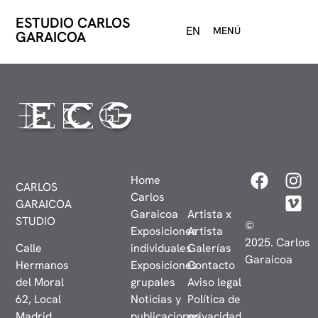
ESTUDIO CARLOS
EN
MENÚ
GARAICOA
Home
CARLOS
Carlos
GARAICOA
Garaicoa
Artista x
STUDIO
©
Exposiciones
Artista
2025. Carlos
Calle
individuales
Galerías
Garaicoa
Hermanos
Exposiciones
Contacto
del Moral
grupales
Aviso legal
62, Local
Noticias y
Política de
Madrid,
publicaciones
privacidad