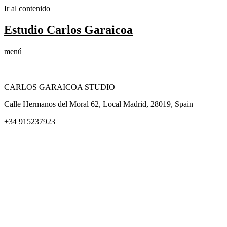
Ir al contenido
Estudio Carlos Garaicoa
menú
CARLOS GARAICOA STUDIO
Calle Hermanos del Moral 62, Local Madrid, 28019, Spain
+34 915237923
Home
Carlos Garaicoa
Exposiciones individuales
Exposiciones grupales
Noticias y publicaciones
Catálogos
El Estudio
Artista x Artista
Galerías