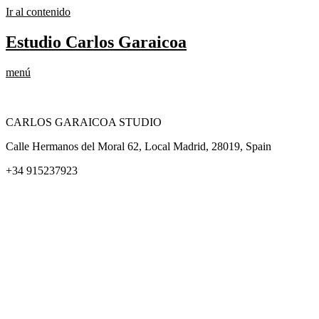
Ir al contenido
Estudio Carlos Garaicoa
menú
CARLOS GARAICOA STUDIO
Calle Hermanos del Moral 62, Local Madrid, 28019, Spain
+34 915237923
Home
Carlos Garaicoa
Exposiciones individuales
Exposiciones grupales
Noticias y publicaciones
Catálogos
El Estudio
Artista x Artista
Galerías