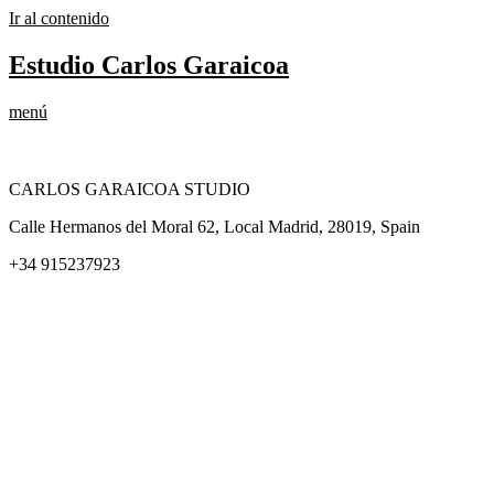
Ir al contenido
Estudio Carlos Garaicoa
menú
CARLOS GARAICOA STUDIO
Calle Hermanos del Moral 62, Local Madrid, 28019, Spain
+34 915237923
Home
Carlos Garaicoa
Exposiciones individuales
Exposiciones grupales
Noticias y publicaciones
Catálogos
El Estudio
Artista x Artista
Galerías