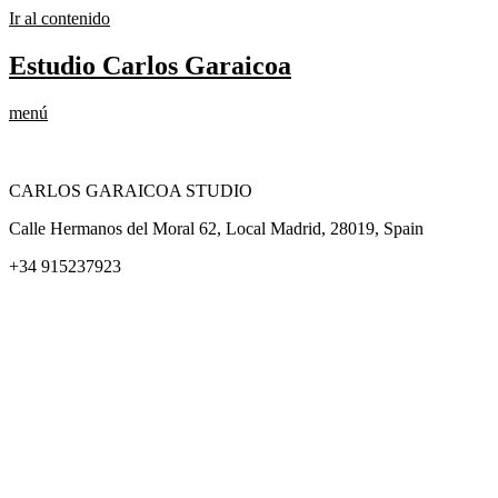
Ir al contenido
Estudio Carlos Garaicoa
menú
CARLOS GARAICOA STUDIO
Calle Hermanos del Moral 62, Local Madrid, 28019, Spain
+34 915237923
Home
Carlos Garaicoa
Exposiciones individuales
Exposiciones grupales
Noticias y publicaciones
Catálogos
El Estudio
Artista x Artista
Galerías