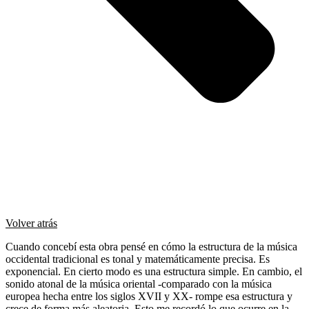
Volver atrás
Cuando concebí esta obra pensé en cómo la estructura de la música
occidental tradicional es tonal y matemáticamente precisa. Es
exponencial. En cierto modo es una estructura simple. En cambio, el
sonido atonal de la música oriental -comparado con la música
europea hecha entre los siglos XVII y XX- rompe esa estructura y
crece de forma más aleatoria. Esto me recordó lo que ocurre en la