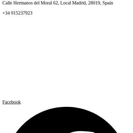
Calle Hermanos del Moral 62, Local Madrid, 28019, Spain
+34 915237923
Home
Carlos Garaicoa
Exposiciones individuales
Exposiciones grupales
Noticias y publicaciones
Catálogos
El Estudio
Artista x Artista
Galerías
Contacto
Aviso legal
Política de privacidad
Política de cookies
Facebook