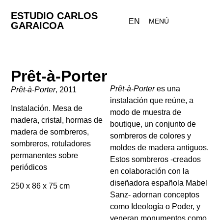
ESTUDIO CARLOS
EN
MENÚ
GARAICOA
Prêt-à-Porter
Prêt-à-Porter
es una
Prêt-à-Porter
, 2011
instalación que reúne, a
Instalación. Mesa de
modo de muestra de
madera, cristal, hormas de
boutique, un conjunto de
madera de sombreros,
sombreros de colores y
sombreros, rotuladores
moldes de madera antiguos.
permanentes sobre
Estos sombreros -creados
periódicos
en colaboración con la
diseñadora española Mabel
250 x 86 x 75 cm
Sanz- adornan conceptos
como Ideología o Poder, y
veneran monumentos como