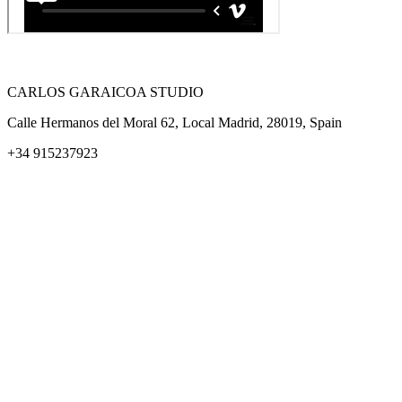
CARLOS GARAICOA STUDIO
Calle Hermanos del Moral 62, Local Madrid, 28019, Spain
+34 915237923
Home
Carlos Garaicoa
Exposiciones individuales
Exposiciones grupales
Noticias y publicaciones
Catálogos
El Estudio
Artista x Artista
Galerías
Contacto
Aviso legal
Política de privacidad
Política de cookies