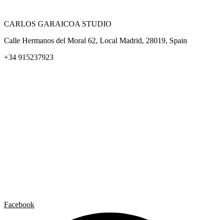
CARLOS GARAICOA STUDIO
Calle Hermanos del Moral 62, Local Madrid, 28019, Spain
+34 915237923
Home
Carlos Garaicoa
Exposiciones individuales
Exposiciones grupales
Noticias y publicaciones
Catálogos
El Estudio
Artista x Artista
Galerías
Contacto
Aviso legal
Política de privacidad
Política de cookies
Facebook