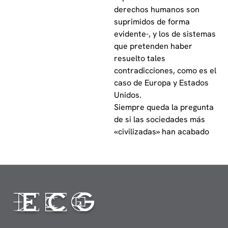
derechos humanos son
suprimidos de forma
evidente-, y los de sistemas
que pretenden haber
resuelto tales
contradicciones, como es el
caso de Europa y Estados
Unidos.
Siempre queda la pregunta
de si las sociedades más
«civilizadas» han acabado
realmente con toda la
coacción, tortura y miseria
infligidas por los
mecanismos estatales.
Esta obra no tiene
pretensiones moralizantes,
sino simplemente ser una