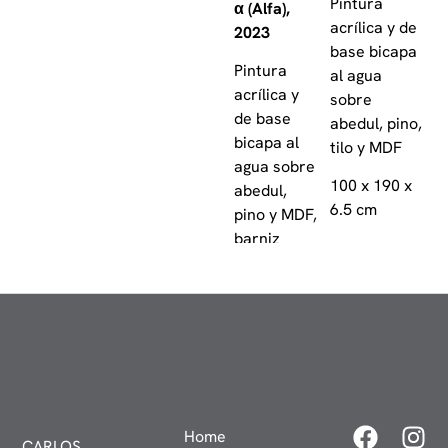
Pintura
α (Alfa),
acrílica y de
2023
base bicapa
Pintura
al agua
acrílica y
sobre
de base
abedul, pino,
bicapa al
tilo y MDF
agua sobre
100 x 190 x
abedul,
6.5 cm
pino y MDF,
barniz
O (Omicrón),
120 x 199 x
2023
10 cm
Pintura
acrílica y de
base bicapa
κ (Kappa),
al agua
2023
sobre
Home
CARLOS