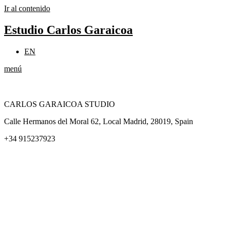
Ir al contenido
Estudio Carlos Garaicoa
EN
menú
CARLOS GARAICOA STUDIO
Calle Hermanos del Moral 62, Local Madrid, 28019, Spain
+34 915237923
Home
Carlos Garaicoa
Exposiciones individuales
Exposiciones grupales
Noticias y publicaciones
Catálogos
El Estudio