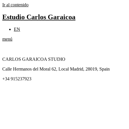
Ir al contenido
Estudio Carlos Garaicoa
EN
menú
CARLOS GARAICOA STUDIO
Calle Hermanos del Moral 62, Local Madrid, 28019, Spain
+34 915237923
Home
Carlos Garaicoa
Exposiciones individuales
Exposiciones grupales
Noticias y publicaciones
Catálogos
El Estudio