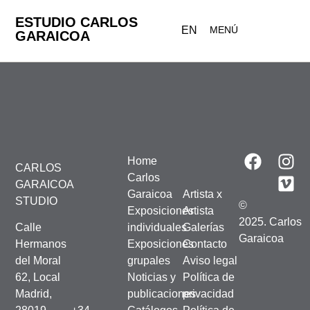
ESTUDIO CARLOS
EN
MENÚ
GARAICOA
Home
CARLOS
Carlos
GARAICOA
Garaicoa
Artista x
STUDIO
©
Exposiciones
Artista
2025. Carlos
Calle
individuales
Galerías
Garaicoa
Hermanos
Exposiciones
Contacto
del Moral
grupales
Aviso legal
62, Local
Noticias y
Política de
Madrid,
publicaciones
privacidad