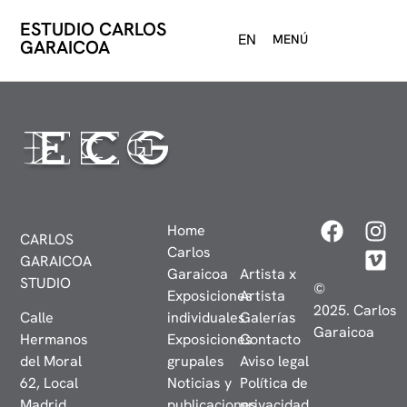
ESTUDIO CARLOS
EN
MENÚ
GARAICOA
Home
CARLOS
Carlos
GARAICOA
Garaicoa
Artista x
STUDIO
©
Exposiciones
Artista
2025. Carlos
Calle
individuales
Galerías
Garaicoa
Hermanos
Exposiciones
Contacto
del Moral
grupales
Aviso legal
62, Local
Noticias y
Política de
Madrid,
publicaciones
privacidad