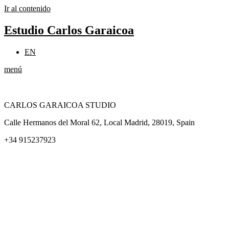
Ir al contenido
Estudio Carlos Garaicoa
EN
menú
CARLOS GARAICOA STUDIO
Calle Hermanos del Moral 62, Local Madrid, 28019, Spain
+34 915237923
Home
Carlos Garaicoa
Exposiciones individuales
Exposiciones grupales
Noticias y publicaciones
Catálogos
El Estudio