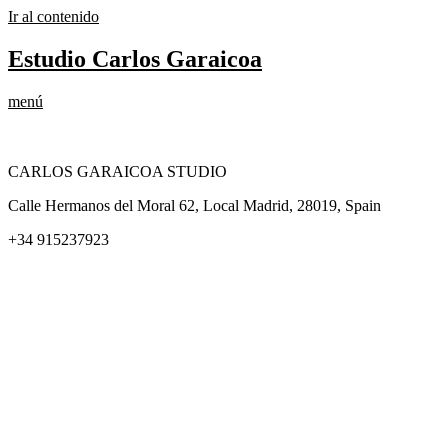
Ir al contenido
Estudio Carlos Garaicoa
menú
CARLOS GARAICOA STUDIO
Calle Hermanos del Moral 62, Local Madrid, 28019, Spain
+34 915237923
Home
Carlos Garaicoa
Exposiciones individuales
Exposiciones grupales
Noticias y publicaciones
Catálogos
El Estudio
Artista x Artista
Galerías