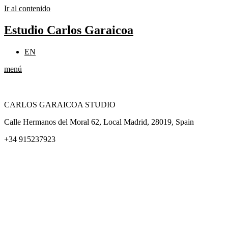
Ir al contenido
Estudio Carlos Garaicoa
EN
menú
CARLOS GARAICOA STUDIO
Calle Hermanos del Moral 62, Local Madrid, 28019, Spain
+34 915237923
Home
Carlos Garaicoa
Exposiciones individuales
Exposiciones grupales
Noticias y publicaciones
Catálogos
El Estudio