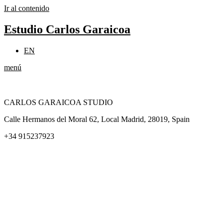
Ir al contenido
Estudio Carlos Garaicoa
EN
menú
CARLOS GARAICOA STUDIO
Calle Hermanos del Moral 62, Local Madrid, 28019, Spain
+34 915237923
Home
Carlos Garaicoa
Exposiciones individuales
Exposiciones grupales
Noticias y publicaciones
Catálogos
El Estudio