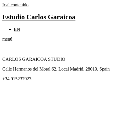
Ir al contenido
Estudio Carlos Garaicoa
EN
menú
CARLOS GARAICOA STUDIO
Calle Hermanos del Moral 62, Local Madrid, 28019, Spain
+34 915237923
Home
Carlos Garaicoa
Exposiciones individuales
Exposiciones grupales
Noticias y publicaciones
Catálogos
El Estudio