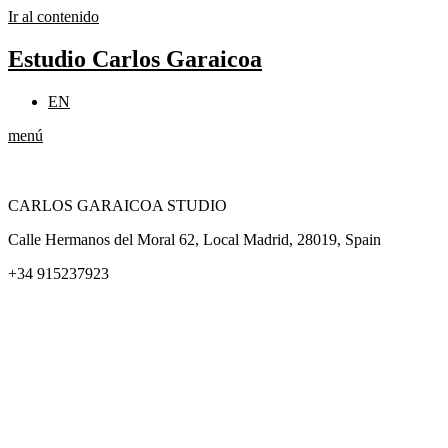
Ir al contenido
Estudio Carlos Garaicoa
EN
menú
CARLOS GARAICOA STUDIO
Calle Hermanos del Moral 62, Local Madrid, 28019, Spain
+34 915237923
Home
Carlos Garaicoa
Exposiciones individuales
Exposiciones grupales
Noticias y publicaciones
Catálogos
El Estudio