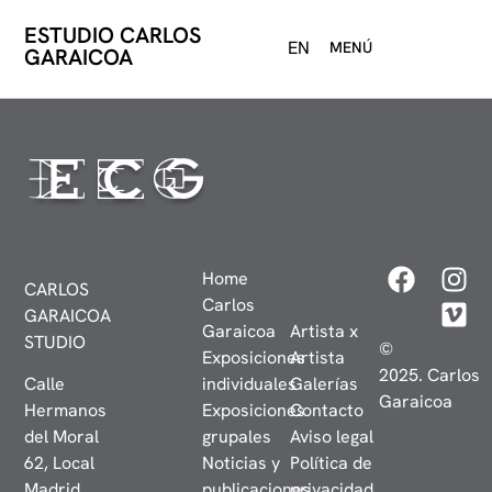
ESTUDIO CARLOS
EN
MENÚ
GARAICOA
Home
CARLOS
Carlos
GARAICOA
Garaicoa
Artista x
STUDIO
©
Exposiciones
Artista
2025. Carlos
Calle
individuales
Galerías
Garaicoa
Hermanos
Exposiciones
Contacto
del Moral
grupales
Aviso legal
62, Local
Noticias y
Política de
Madrid,
publicaciones
privacidad