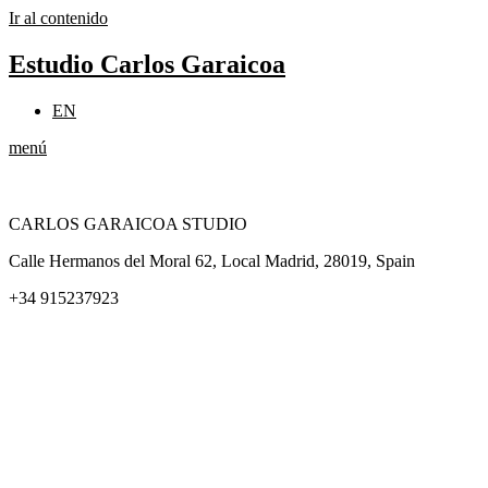
Ir al contenido
Estudio Carlos Garaicoa
EN
menú
CARLOS GARAICOA STUDIO
Calle Hermanos del Moral 62, Local Madrid, 28019, Spain
+34 915237923
Home
Carlos Garaicoa
Exposiciones individuales
Exposiciones grupales
Noticias y publicaciones
Catálogos
El Estudio