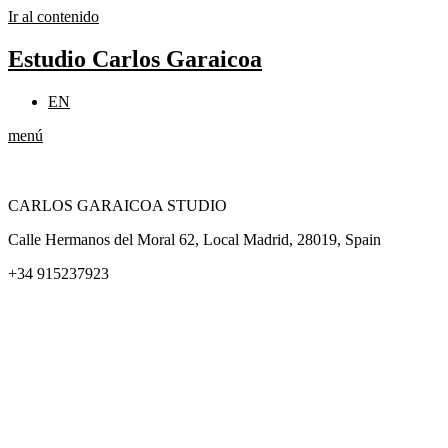
Ir al contenido
Estudio Carlos Garaicoa
EN
menú
CARLOS GARAICOA STUDIO
Calle Hermanos del Moral 62, Local Madrid, 28019, Spain
+34 915237923
Home
Carlos Garaicoa
Exposiciones individuales
Exposiciones grupales
Noticias y publicaciones
Catálogos
El Estudio