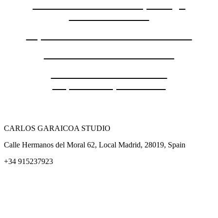
Charla de Gerardo Mosquera: ¿A
dónde va el arte?
Exposición de Héctor Onel Guevara
Charla con Fernando Castro
Charla de Juan Herreros:
Arquitectura para el arte
CARLOS GARAICOA STUDIO
Calle Hermanos del Moral 62, Local Madrid, 28019, Spain
+34 915237923
Home
Carlos Garaicoa
Exposiciones individuales
Exposiciones grupales
Noticias y publicaciones