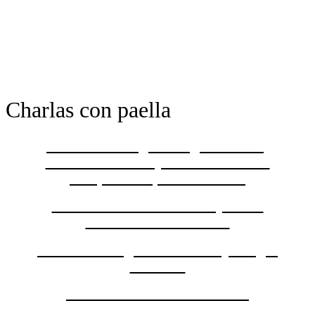
Charlas con paella
Charla con Miguel Ángel Cháves,
Fernando Moral y Carlos Treviño:
Arte, Ciudad, Carabanchel
Charla de Claudia Pérez y Piero
Tomassoni: Nocturno
Charla de Virginia Torrente y Sérgio
Fazenda
Charla de Leonardo Padura