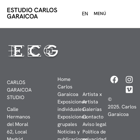
ESTUDIO CARLOS
EN
MENÚ
GARAICOA
Home
CARLOS
Carlos
GARAICOA
Garaicoa
Artista x
STUDIO
©
Exposiciones
Artista
2025. Carlos
Calle
individuales
Galerías
Garaicoa
Hermanos
Exposiciones
Contacto
del Moral
grupales
Aviso legal
62, Local
Noticias y
Política de
Madrid,
publicaciones
privacidad