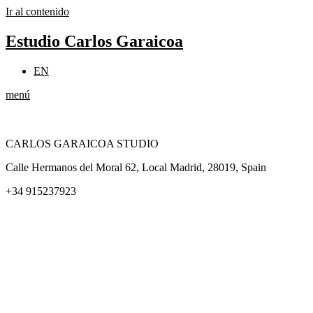
Ir al contenido
Estudio Carlos Garaicoa
EN
menú
CARLOS GARAICOA STUDIO
Calle Hermanos del Moral 62, Local Madrid, 28019, Spain
+34 915237923
Home
Carlos Garaicoa
Exposiciones individuales
Exposiciones grupales
Noticias y publicaciones
Catálogos
El Estudio