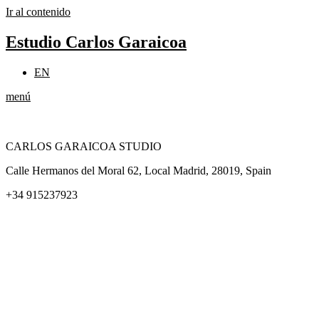
Ir al contenido
Estudio Carlos Garaicoa
EN
menú
CARLOS GARAICOA STUDIO
Calle Hermanos del Moral 62, Local Madrid, 28019, Spain
+34 915237923
Home
Carlos Garaicoa
Exposiciones individuales
Exposiciones grupales
Noticias y publicaciones
Catálogos
El Estudio