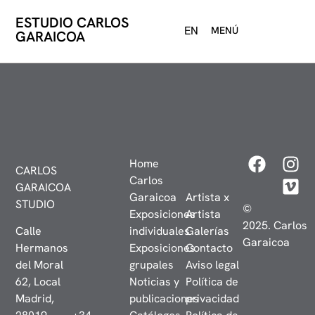
ESTUDIO CARLOS
EN
MENÚ
GARAICOA
Home
CARLOS
Carlos
GARAICOA
Garaicoa
Artista x
STUDIO
©
Exposiciones
Artista
2025. Carlos
Calle
individuales
Galerías
Garaicoa
Hermanos
Exposiciones
Contacto
del Moral
grupales
Aviso legal
62, Local
Noticias y
Política de
Madrid,
publicaciones
privacidad