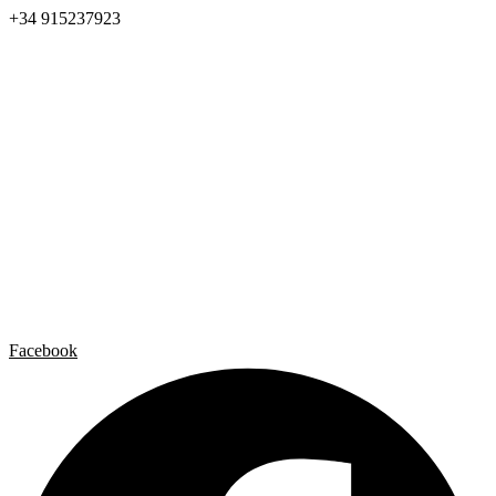
+34 915237923
Home
Carlos Garaicoa
Exposiciones individuales
Exposiciones grupales
Noticias y publicaciones
Catálogos
El Estudio
Artista x Artista
Galerías
Contacto
Aviso legal
Política de privacidad
Política de cookies
Facebook