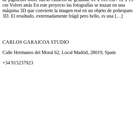
cm Volver atrás En este proyecto las fotografías se trazan en una
máquina 3D que convierte la imagen real en un objeto de poliespam
3D. El resultado, extremadamente frágil pero bello, es una […]
CARLOS GARAICOA STUDIO
Calle Hermanos del Moral 62, Local Madrid, 28019, Spain
+34 915237923
Home
Carlos Garaicoa
Exposiciones individuales
Exposiciones grupales
Noticias y publicaciones
Catálogos
El Estudio
Artista x Artista
Galerías
Contacto
Aviso legal