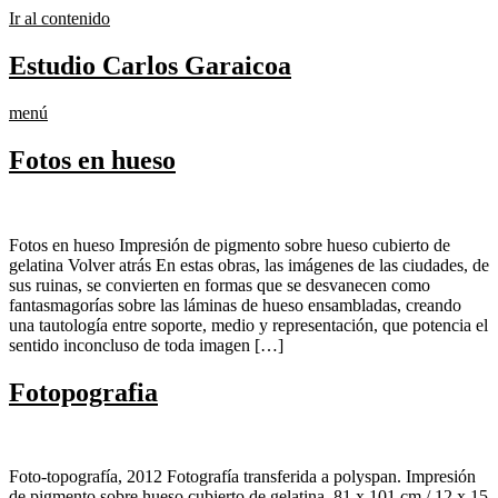
Ir al contenido
Estudio Carlos Garaicoa
menú
Fotos en hueso
Fotos en hueso Impresión de pigmento sobre hueso cubierto de
gelatina Volver atrás En estas obras, las imágenes de las ciudades, de
sus ruinas, se convierten en formas que se desvanecen como
fantasmagorías sobre las láminas de hueso ensambladas, creando
una tautología entre soporte, medio y representación, que potencia el
sentido inconcluso de toda imagen […]
Fotopografia
Foto-topografía, 2012 Fotografía transferida a polyspan. Impresión
de pigmento sobre hueso cubierto de gelatina. 81 x 101 cm / 12 x 15