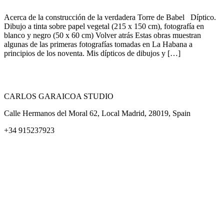
Acerca de la construcción de la verdadera Torre de Babel Díptico.
Dibujo a tinta sobre papel vegetal (215 x 150 cm), fotografía en
blanco y negro (50 x 60 cm) Volver atrás Estas obras muestran
algunas de las primeras fotografías tomadas en La Habana a
principios de los noventa. Mis dípticos de dibujos y […]
CARLOS GARAICOA STUDIO
Calle Hermanos del Moral 62, Local Madrid, 28019, Spain
+34 915237923
Home
Carlos Garaicoa
Exposiciones individuales
Exposiciones grupales
Noticias y publicaciones
Catálogos
El Estudio
Artista x Artista