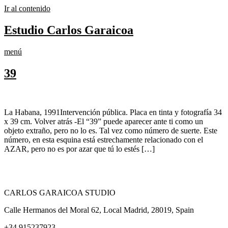
Ir al contenido
Estudio Carlos Garaicoa
menú
39
La Habana, 1991Intervención pública. Placa en tinta y fotografía 34
x 39 cm. Volver atrás -El “39” puede aparecer ante ti como un
objeto extraño, pero no lo es. Tal vez como número de suerte. Este
número, en esta esquina está estrechamente relacionado con el
AZAR, pero no es por azar que tú lo estés […]
CARLOS GARAICOA STUDIO
Calle Hermanos del Moral 62, Local Madrid, 28019, Spain
+34 915237923