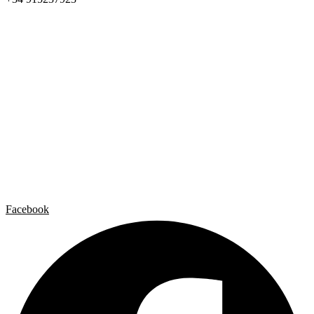
Home
Carlos Garaicoa
Exposiciones individuales
Exposiciones grupales
Noticias y publicaciones
Catálogos
El Estudio
Artista x Artista
Galerías
Contacto
Aviso legal
Política de privacidad
Política de cookies
Facebook