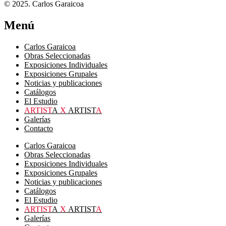
© 2025. Carlos Garaicoa
Menú
Carlos Garaicoa
Obras Seleccionadas
Exposiciones Individuales
Exposiciones Grupales
Noticias y publicaciones
Catálogos
El Estudio
ARTIST
A
X
ARTIST
A
Galerías
Contacto
Carlos Garaicoa
Obras Seleccionadas
Exposiciones Individuales
Exposiciones Grupales
Noticias y publicaciones
Catálogos
El Estudio
ARTIST
A
X
ARTIST
A
Galerías