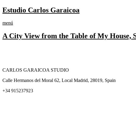
Ir
Estudio Carlos Garaicoa
al
contenido
menú
A City View from the Table of My House,
CARLOS GARAICOA STUDIO
Calle Hermanos del Moral 62, Local Madrid, 28019, Spain
+34 915237923
Home
Carlos Garaicoa
Exposiciones individuales
Exposiciones grupales
Noticias y publicaciones
Catálogos
El Estudio