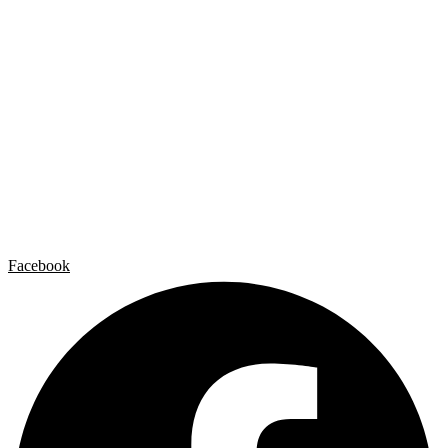
Carlos Garaicoa
Individual exhibitions
Group exhibitions
News and publications
Catalogs
The Studio
Artist by Artist
Galleries
Contact
Legal Notice
Privacy policy
Cookie Policy
Facebook