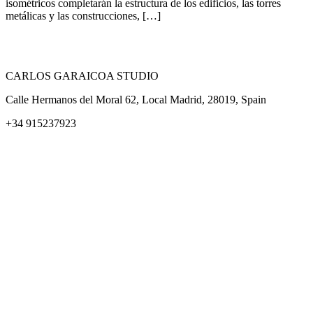
isométricos completarán la estructura de los edificios, las torres
metálicas y las construcciones, […]
CARLOS GARAICOA STUDIO
Calle Hermanos del Moral 62, Local Madrid, 28019, Spain
+34 915237923
Home
Carlos Garaicoa
Exposiciones individuales
Exposiciones grupales
Noticias y publicaciones
Catálogos
El Estudio
Artista x Artista
Galerías
Contacto
Aviso legal
Política de privacidad
Política de cookies